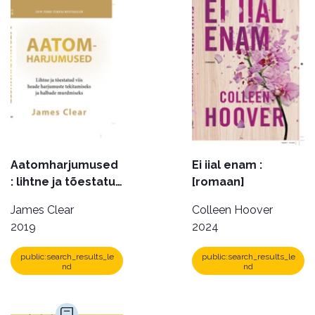
Aatomharjumused
Ei iial enam :
: lihtne ja tõestatud
[romaan]
viis heade
James Clear
Colleen Hoover
harjumuste
2019
2024
tekitamiseks ja
halbade
public:search_results_le
public:search_results_le
murdmiseks
nd
nd