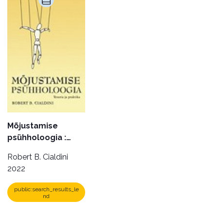
Mõjustamise
psühholoogia :
teooria ja praktika
Robert B. Cialdini
2022
public:search_results_le
nd