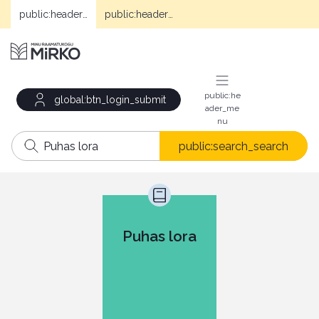
public:header_mirko
public:header_e-books
public:he
global:btn_login_submit
ader_me
nu
public:search_search
Puhas lora