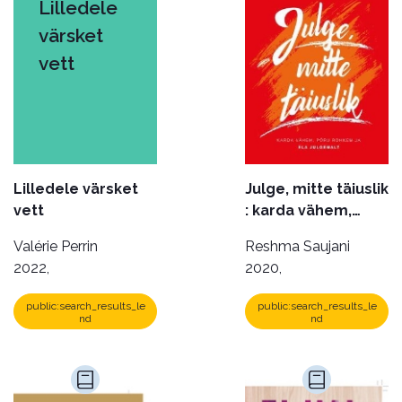
Lilledele
värsket
vett
Lilledele värsket
Julge, mitte täiuslik
vett
: karda vähem,
põru rohkem ja ela
Valérie Perrin
Reshma Saujani
julgemalt
2022,
2020,
public:search_results_le
public:search_results_le
nd
nd