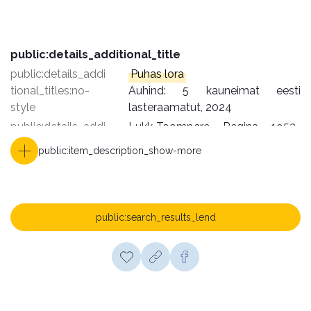
public:details_additional_title
public:details_addi
Puhas lora
tional_titles:no-
Auhind: 5 kauneimat eesti 
style
lasteraamatut, 2024
public:details_addi
Lukk-Toompere, Regina, 1953- 
tional_coauthors:n
illustreerija

public:item_description_show-more
o-style
Lukk-Toompere, Regina, 1953- 
kujundaja

Toompere, Kalle, 1958- kujundaja
public:details_addi
[Luige] : Verb, [2024]

public:search_results_lend
tional_publications
[Tallinn] : Tallinna 
:no-style
Raamatutrükikoda

©2024